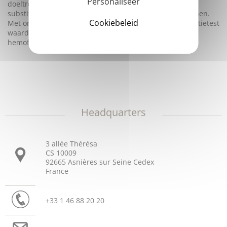
Personaliseer
doeltreffend kunnen zijn voor het instellen van een
substitutietherapie bij patiënten die een remmer vertonen.
Cookiebeleid
Met onderzoeken is aangetoond dat de trombinegeneratietest
waardevol is bij de preoperatieve voorbereidingen voor
hemofilie A-patiënten.
Headquarters
3 allée Thérésa
CS 10009
92665 Asnières sur Seine Cedex
France
+33 1 46 88 20 20