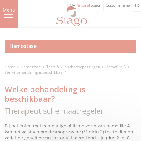
Skip
My
Personal
Space
Customer area
FR
to
Menu
main
content
Hemostase
Home
Hemostase
Tests & klinische toepassingen
Hemofilie A
Welke behandeling is beschikbaar?
Welke behandeling is
beschikbaar?
Therapeutische maatregelen
Bij patiënten met een matige of lichte vorm van hemofilie A
kan het volstaan om desmopressine (Minirin®) toe te dienen
zodat de gehaltes van factor VIII toereikend zijn (dus 2 tot 8