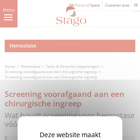
Skip
My
Personal
Space
Customer area
FR
to
Menu
main
content
Hemostase
Home
Hemostase
Tests & klinische toepassingen
Screening voorafgaand aan een chirurgische ingreep
Screening voorafgaand aan een chirurgische ingreep
Screening voorafgaand aan een
chirurgische ingreep
Wat houdt screening voor hemostase
vóór een chirurgische ingreep in?
Deze website maakt