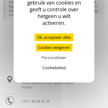
gebruik van cookies en
Screening voor hemostase voorafgaand aan een chirurgische
ingreep heeft als doel te garanderen dat er geen risicofactoren
geeft u controle over
voor hemorragie zijn bij patiënten die een chirurgische ingreep
moeten ondergaan.
hetgeen u wilt
activeren.
Ok, accepteer alles
Cookies weigeren
Personaliseer
Headquarters
Cookiebeleid
3 allée Thérésa
CS 10009
92665 Asnières sur Seine Cedex
France
+33 1 46 88 20 20