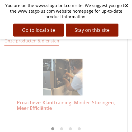
Skip
×
My
Personal
Space
Customer area
FR
You are on the www.stago-bnl.com site. We suggest you go to
to
Menu
the www.stago-us.com website homepage for up-to-date
main
product information.
content
Go to local site
Stay on this site
Onze producten & diensten
Proactieve Klanttraining: Minder Storingen,
Af
Meer Efficiëntie