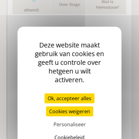
Wat is
Over Stago
Hemostase?
sthemO
Evenementen
Deze website maakt
gebruik van cookies en
Geen item in de lijst.
geeft u controle over
Alle evenementen
hetgeen u wilt
activeren.
Carriere
Ok, accepteer alles
Cookies weigeren
Personaliseer
Onze actie
Cookiebeleid
Onze carrieres