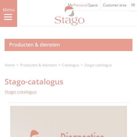
Skip
My
Personal
Space
Customer area
FR
to
Menu
main
content
Producten & diensten
Home
Producten & diensten
Catalogus
Stago-catalogus
Stago-catalogus
Stago catalogus
Image