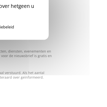
 over hetgeen u
iebeleid
cten, diensten, evenementen en
voor de nieuwsbrief is gratis en
al verstuurd. Als het aantal
iteraard over geïnformeerd.