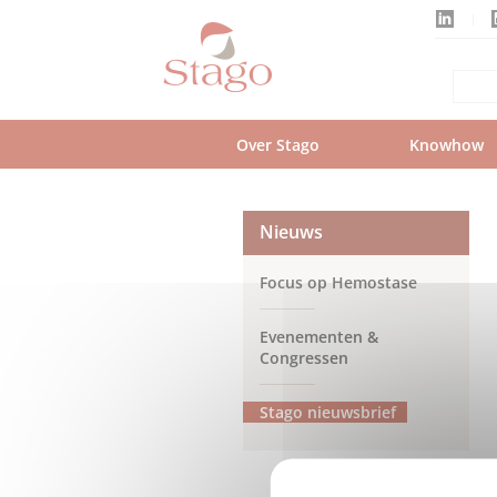
Skip
to
main
content
Over Stago
Knowhow
Nieuws
Focus op Hemostase
Evenementen &
Congressen
Stago nieuwsbrief