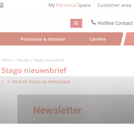
My
Personal
Space
Customer area
Hotline Contact
Producten & diensten
Carrière
Home
Nieuws
Stago nieuwsbrief
Stago nieuwsbrief
<- Back to: Focus op Hemostase