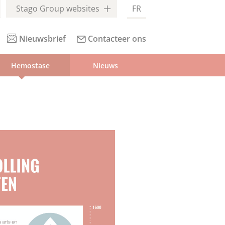
Stago Group websites
FR
Nieuwsbrief
Contacteer ons
Hemostase
Nieuws