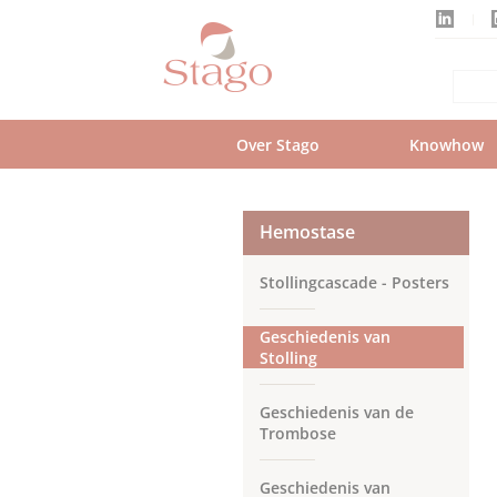
Skip
to
main
content
Over Stago
Knowhow
Hemostase
Stollingcascade - Posters
Geschiedenis van
Stolling
Geschiedenis van de
Trombose
Geschiedenis van