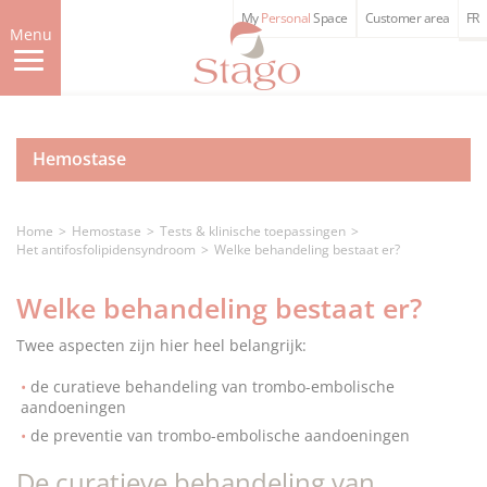
Skip
My
Personal
Space
Customer area
FR
to
Menu
main
content
Hemostase
Home
Hemostase
Tests & klinische toepassingen
Het antifosfolipidensyndroom
Welke behandeling bestaat er?
Welke behandeling bestaat er?
Twee aspecten zijn hier heel belangrijk:
de curatieve behandeling van trombo-embolische
aandoeningen
de preventie van trombo-embolische aandoeningen
De curatieve behandeling van