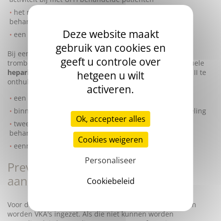
het meten van de
anti-Xa-activiteit
bij met LMWH
behandelde patiënten
Deze website maakt
een
INR-test
bij met VKA behandelde patiënten
gebruik van cookies en
Bij een behandeling met UFH of LMWH moet het aantal
geeft u controle over
trombocyten regelmatig worden bepaald om een eventuele
heparinegeïnduceerde trombocytopenie
(HIT) van type II te
hetgeen u wilt
onthullen:
activeren.
een eerste telling vóór het begin van de behandeling
binnen de eerste 24 uur na het begin van de behandeling
Ok, accepteer alles
tweemaal per week tijdens de eerste maand van de
behandeling
Cookies weigeren
eenmaal per week na die periode
Personaliseer
Preventie van trombo-embolische
aandoeningen
Cookiebeleid
Voor de preventie van trombo-embolische aandoeningen
worden VKA's ingezet. Als die niet kunnen worden