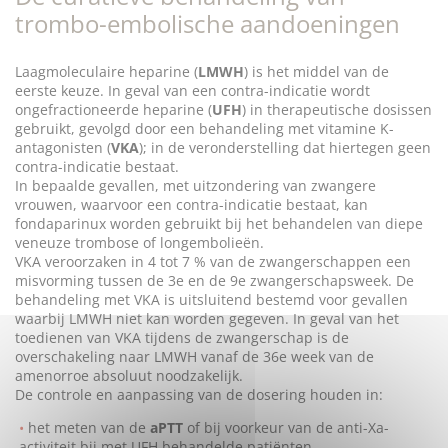
trombo-embolische aandoeningen
Laagmoleculaire heparine (
LMWH
) is het middel van de
eerste keuze. In geval van een contra-indicatie wordt
ongefractioneerde heparine (
UFH
) in therapeutische dosissen
gebruikt, gevolgd door een behandeling met vitamine K-
antagonisten (
VKA
); in de veronderstelling dat hiertegen geen
contra-indicatie bestaat.
In bepaalde gevallen, met uitzondering van zwangere
vrouwen, waarvoor een contra-indicatie bestaat, kan
fondaparinux worden gebruikt bij het behandelen van diepe
veneuze trombose of longembolieën.
VKA veroorzaken in 4 tot 7 % van de zwangerschappen een
misvorming tussen de 3e en de 9e zwangerschapsweek. De
behandeling met VKA is uitsluitend bestemd voor gevallen
waarbij LMWH niet kan worden gegeven. In geval van het
toedienen van VKA tijdens de zwangerschap is de
overschakeling naar LMWH vanaf de 36e week van de
amenorroe absoluut noodzakelijk.
De controle en aanpassing van de dosering houden in:
het meten van de
aPTT
of bij voorkeur van de anti-Xa-
activiteit bij met UFH behandelde patiënten