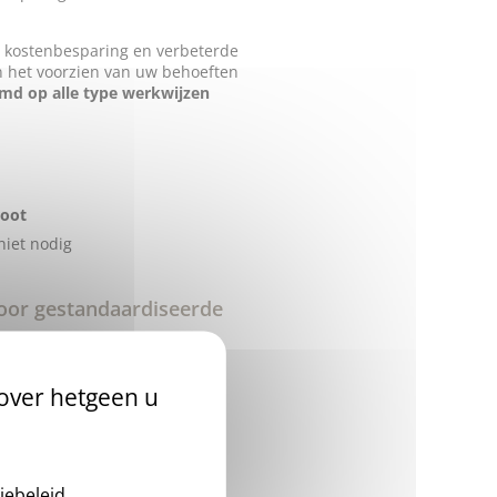
 kostenbesparing en verbeterde
 in het voorzien van uw behoeften
md op alle type werkwijzen
root
 niet nodig
oor gestandaardiseerde
kalibreerd
met een
ISI = 1
 over hetgeen u
 factoren
en met VKA behandeling
lytische interferenties (HIL
iebeleid