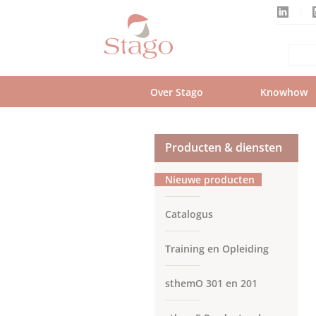
Skip
to
main
content
Over Stago
Knowhow
Producten & diensten
Nieuwe producten
Catalogus
Training en Opleiding
sthemO 301 en 201