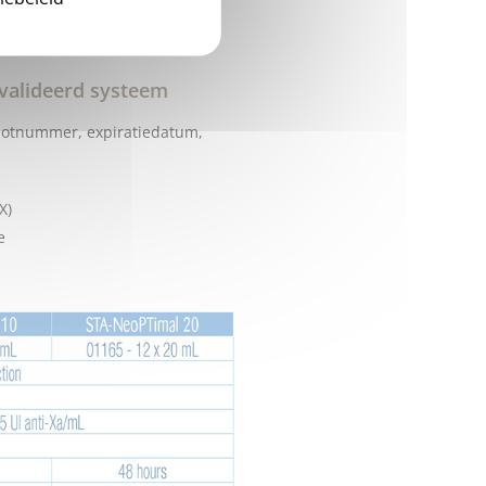
 standaarden
evalideerd systeem
 lotnummer, expiratiedatum,
X)
e