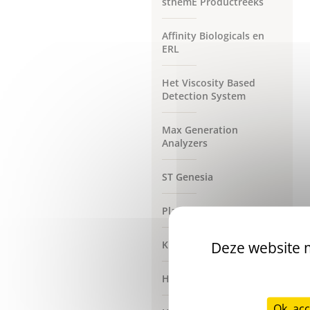
sthemE Productreeks
Affinity Biologicals en
ERL
Het Viscosity Based
Detection System
Max Generation
Analyzers
ST Genesia
Platelet Aggregation Line
Deze website m
Klantenservice van Stago
Het Stago HIT portfolio
Ok, acc