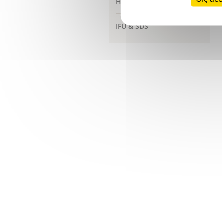
Hemosonics Quantra
IFU & SDS