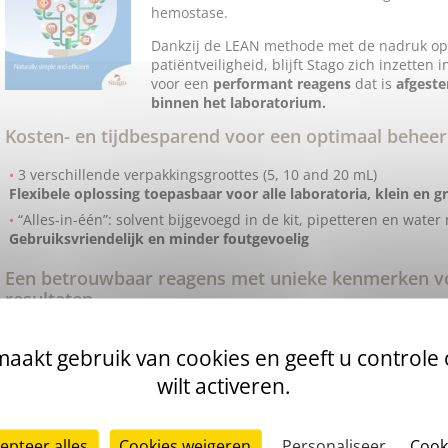
hemostase.
Dankzij de LEAN methode met de nadruk op
patiëntveiligheid, blijft Stago zich inzetten
voor een
performant reagens
dat is
afgeste
binnen het laboratorium.
Kosten- en tijdbesparend voor een optimaal beheer
3 verschillende verpakkingsgroottes (5, 10 and
20 mL
)
Flexibele oplossing toepasbaar voor alle laboratoria, klein en g
“Alles-in-één”: solvent bijgevoegd in de kit, pipetteren en water
Gebruiksvriendelijk en minder foutgevoelig
Een betrouwbaar reagens met unieke kenmerken v
resultaten
De enige PT op basis van geëxtraheerd dierlijk materiaal;
gepre
aakt gebruik van cookies en geeft u controle
Optimale gevoeligheid voor veranderingen in concentraties van
wilt activeren.
Consistente INR resultaten voor betere opvolging van patiënt
Unieke mechanische stollingsdetectie (VBDS) ongevoelig voor ana
samples)
epteer alles
Cookies weigeren
Personaliseer
Cook
Garandeert nauwkeurige resultaten