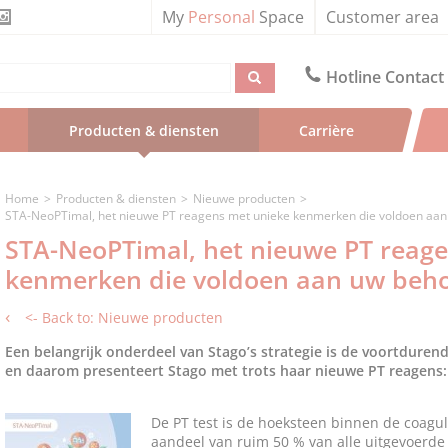
My
Personal
Space
Customer area
Hotline Contact
Producten & diensten
Carrière
Home
Producten & diensten
Nieuwe producten
STA-NeoPTimal, het nieuwe PT reagens met unieke kenmerken die voldoen aan
STA-NeoPTimal, het nieuwe PT reag
kenmerken die voldoen aan uw beh
<- Back to: Nieuwe producten
Een belangrijk onderdeel van Stago’s strategie is de voortduren
en daarom presenteert Stago met trots haar nieuwe PT reagens
De PT test is de hoeksteen binnen de coagu
aandeel van ruim 50 % van alle uitgevoerd