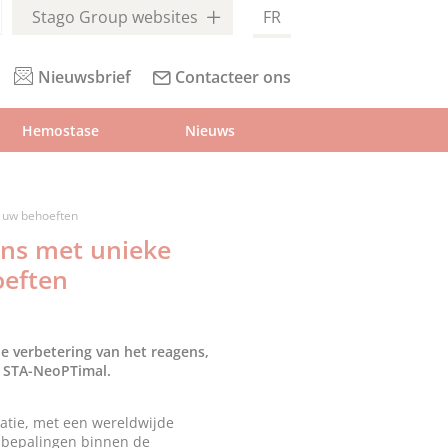
Stago Group websites
FR
Nieuwsbrief
Contacteer ons
Hemostase
Nieuws
 uw behoeften
ens met unieke
oeften
de verbetering van het reagens,
: STA-NeoPTimal.
latie, met een wereldwijde
e bepalingen binnen de