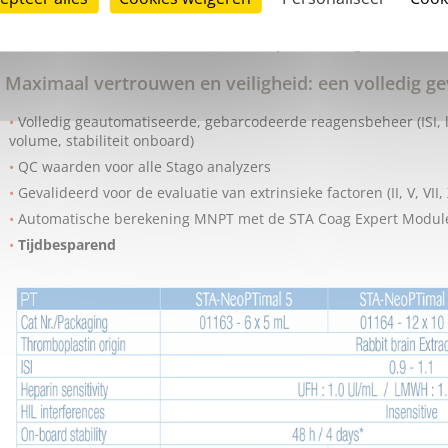
Instrument specifieke ISI
waarden getest t.o.v. internationale
Garandeert kwalitatieve resultaten en patiëntveilighe
Maximaal vertrouwen en veiligheid: een volledig g
Volledig geautomatiseerde, gebarcodeerde reagensbeheer (ISI,
volume, stabiliteit onboard)
QC waarden voor alle Stago analyzers
Gevalideerd voor de evaluatie van extrinsieke factoren (II, V, VII, 
Automatische berekening MNPT met de STA Coag Expert Modul
Tijdbesparend