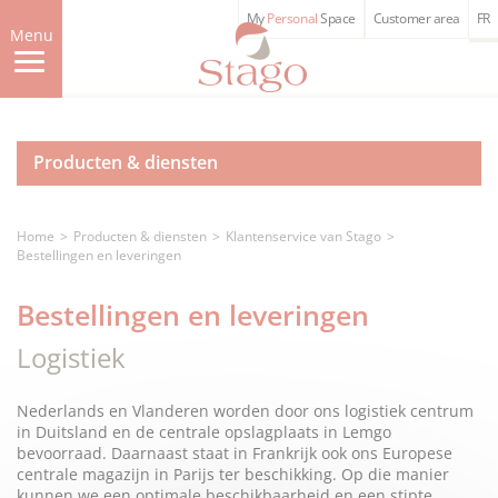
Skip
My
Personal
Space
Customer area
FR
to
Menu
main
content
Producten & diensten
Home
Producten & diensten
Klantenservice van Stago
Bestellingen en leveringen
Bestellingen en leveringen
Logistiek
Nederlands en Vlanderen worden door ons logistiek centrum
in Duitsland en de centrale opslagplaats in Lemgo
bevoorraad. Daarnaast staat in Frankrijk ook ons Europese
centrale magazijn in Parijs ter beschikking. Op die manier
kunnen we een optimale beschikbaarheid en een stipte